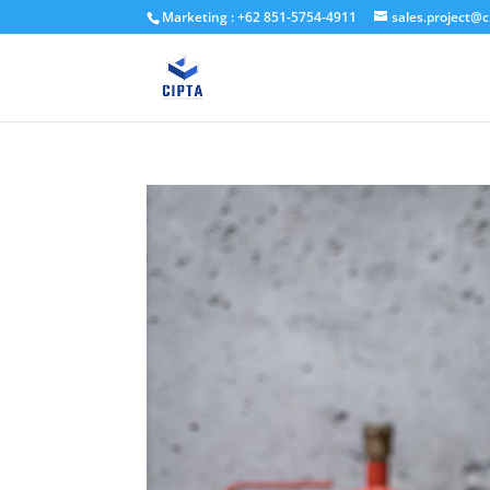
Marketing : +62 851-5754-4911
sales.project@c