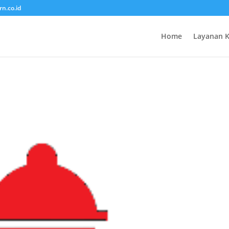
rn.co.id
Home
Layanan 