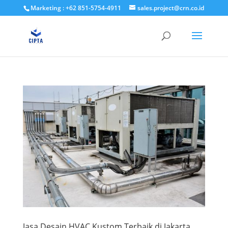
Marketing : +62 851-5754-4911
sales.project@crn.co.id
Jasa Desain HVAC Kustom Terbaik di Jakarta