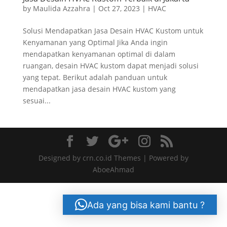
by
Maulida Azzahra
|
Oct 27, 2023
|
HVAC
Solusi Mendapatkan Jasa Desain HVAC Kustom untuk
Kenyamanan yang Optimal Jika Anda ingin
mendapatkan kenyamanan optimal di dalam
ruangan, desain HVAC kustom dapat menjadi solusi
yang tepat. Berikut adalah panduan untuk
mendapatkan jasa desain HVAC kustom yang
sesuai...
Designed by crn.co.id Themes | Powered by
AboeAhmad
Ada yang bisa kami bantu ?