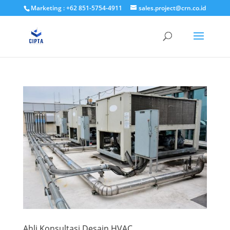
Marketing : +62 851-5754-4911
sales.project@crn.co.id
Ahli Konsultasi Desain HVAC