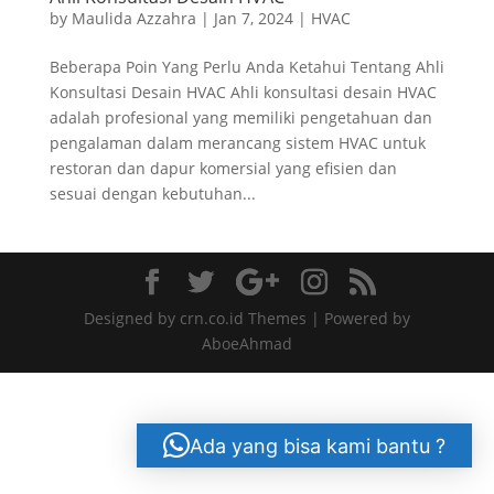
by
Maulida Azzahra
|
Jan 7, 2024
|
HVAC
Beberapa Poin Yang Perlu Anda Ketahui Tentang Ahli
Konsultasi Desain HVAC Ahli konsultasi desain HVAC
adalah profesional yang memiliki pengetahuan dan
pengalaman dalam merancang sistem HVAC untuk
restoran dan dapur komersial yang efisien dan
sesuai dengan kebutuhan...
Designed by crn.co.id Themes | Powered by
AboeAhmad
Ada yang bisa kami bantu ?