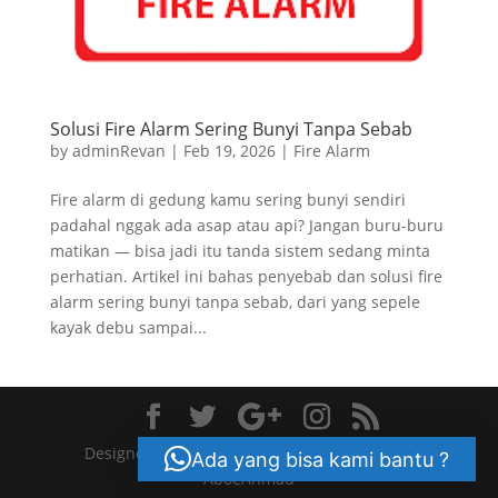
Solusi Fire Alarm Sering Bunyi Tanpa Sebab
by
adminRevan
|
Feb 19, 2026
|
Fire Alarm
Fire alarm di gedung kamu sering bunyi sendiri
padahal nggak ada asap atau api? Jangan buru-buru
matikan — bisa jadi itu tanda sistem sedang minta
perhatian. Artikel ini bahas penyebab dan solusi fire
alarm sering bunyi tanpa sebab, dari yang sepele
kayak debu sampai...
Designed by crn.co.id Themes | Powered by
Ada yang bisa kami bantu ?
AboeAhmad