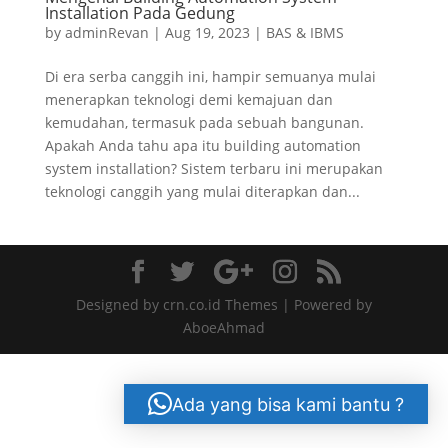
Installation Pada Gedung
by
adminRevan
|
Aug 19, 2023
|
BAS & IBMS
Di era serba canggih ini, hampir semuanya mulai
menerapkan teknologi demi kemajuan dan
kemudahan, termasuk pada sebuah bangunan.
Apakah Anda tahu apa itu building automation
system installation? Sistem terbaru ini merupakan
teknologi canggih yang mulai diterapkan dan...
Designed by crn.co.id Themes | Powered by
AboeAhmad
Ada yang bisa kami bantu ?