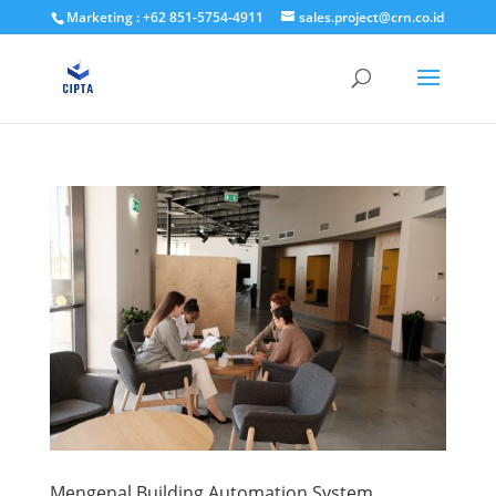
Marketing : +62 851-5754-4911
sales.project@crn.co.id
Mengenal Building Automation System