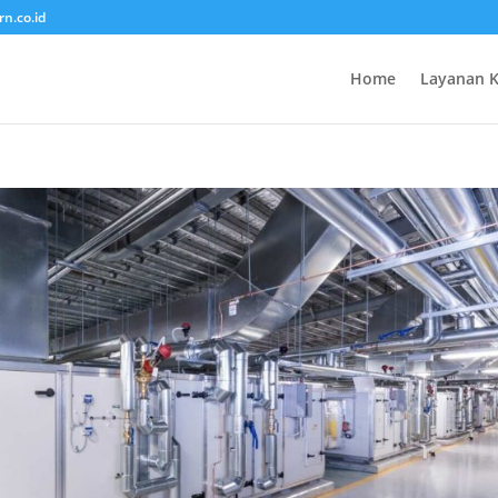
rn.co.id
Home
Layanan 