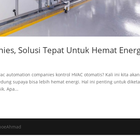
es, Solusi Tepat Untuk Hemat Energ
automation companies kontrol HVAC otomatis? Kali ini kita akan
ng supaya bisa lebih hemat energi. Hal ini penting untuk diket
k. Apa...
 AboeAhmad