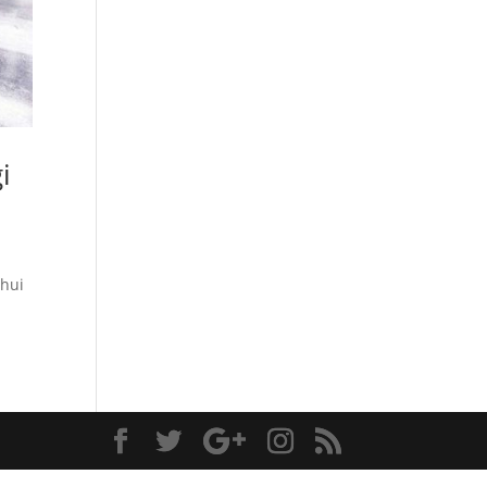
i
ahui