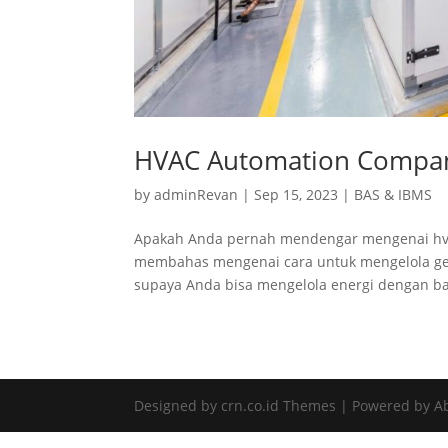
HVAC Automation Compani
by
adminRevan
|
Sep 15, 2023
|
BAS & IBMS
Apakah Anda pernah mendengar mengenai hvac 
membahas mengenai cara untuk mengelola gedu
supaya Anda bisa mengelola energi dengan bai
Designed by crn.co.id Themes | Powered by