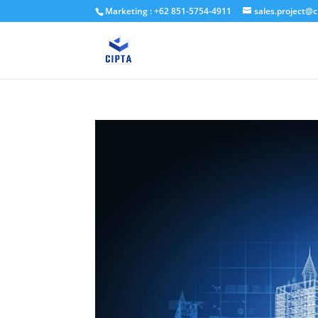
Marketing : +62 851-5754-4911
sales.project@c