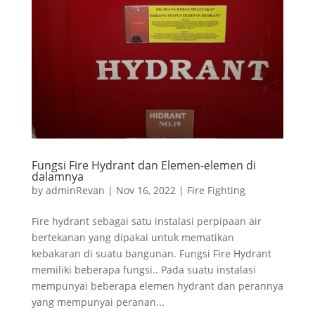
Fungsi Fire Hydrant dan Elemen-elemen di
dalamnya
by
adminRevan
|
Nov 16, 2022
|
Fire Fighting
Fire hydrant sebagai satu instalasi perpipaan air
bertekanan yang dipakai untuk mematikan
kebakaran di suatu bangunan. Fungsi Fire Hydrant
memiliki beberapa fungsi.. Pada suatu instalasi
mempunyai beberapa elemen hydrant dan perannya
yang mempunyai peranan...