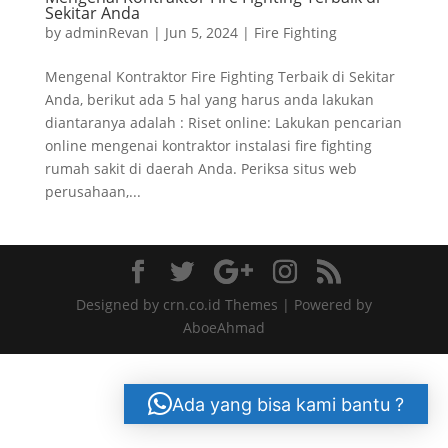
Sekitar Anda
by
adminRevan
|
Jun 5, 2024
|
Fire Fighting
Mengenal Kontraktor Fire Fighting Terbaik di Sekitar
Anda, berikut ada 5 hal yang harus anda lakukan
diantaranya adalah : Riset online: Lakukan pencarian
online mengenai kontraktor instalasi fire fighting
rumah sakit di daerah Anda. Periksa situs web
perusahaan,...
Designed by crn.co.id Themes | Powered by
AboeAhmad
Ada yang bisa kami bantu ?