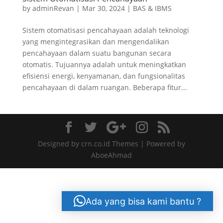
by
adminRevan
|
Mar 30, 2024
|
BAS & IBMS
Sistem otomatisasi pencahayaan adalah teknologi
yang mengintegrasikan dan mengendalikan
pencahayaan dalam suatu bangunan secara
otomatis. Tujuannya adalah untuk meningkatkan
efisiensi energi, kenyamanan, dan fungsionalitas
pencahayaan di dalam ruangan. Beberapa fitur...
Designed by crn.co.id Themes | Powered by
AboeAhmad
Ada yang bisa kami bantu ?