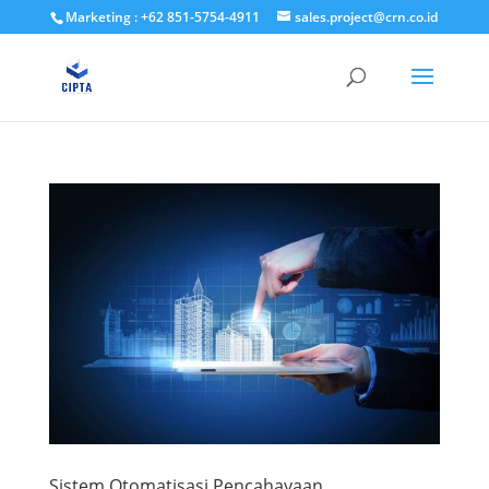
Marketing : +62 851-5754-4911
sales.project@crn.co.id
Sistem Otomatisasi Pencahayaan