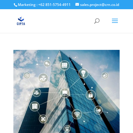
Marketing : +62 851-5754-4911
sales.project@crn.co.id