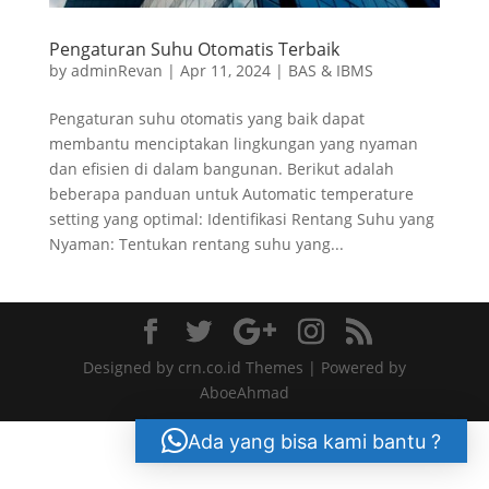
Pengaturan Suhu Otomatis Terbaik
by
adminRevan
|
Apr 11, 2024
|
BAS & IBMS
Pengaturan suhu otomatis yang baik dapat
membantu menciptakan lingkungan yang nyaman
dan efisien di dalam bangunan. Berikut adalah
beberapa panduan untuk Automatic temperature
setting yang optimal: Identifikasi Rentang Suhu yang
Nyaman: Tentukan rentang suhu yang...
Designed by crn.co.id Themes | Powered by
AboeAhmad
Ada yang bisa kami bantu ?