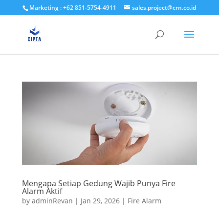
Marketing : +62 851-5754-4911
sales.project@crn.co.id
Mengapa Setiap Gedung Wajib Punya Fire
Alarm Aktif
by
adminRevan
|
Jan 29, 2026
|
Fire Alarm