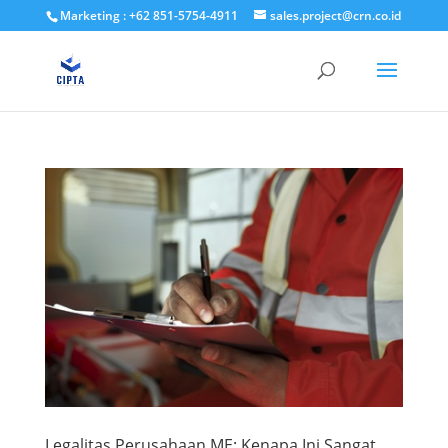
Marketing : +62 851-5754-4911
sales.project@crn.co.id
Legalitas Perusahaan ME: Kenapa Ini Sangat