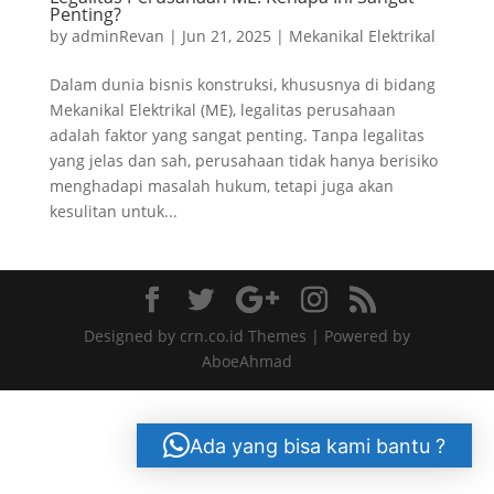
Penting?
by
adminRevan
|
Jun 21, 2025
|
Mekanikal Elektrikal
Dalam dunia bisnis konstruksi, khususnya di bidang
Mekanikal Elektrikal (ME), legalitas perusahaan
adalah faktor yang sangat penting. Tanpa legalitas
yang jelas dan sah, perusahaan tidak hanya berisiko
menghadapi masalah hukum, tetapi juga akan
kesulitan untuk...
Designed by crn.co.id Themes | Powered by
AboeAhmad
Ada yang bisa kami bantu ?