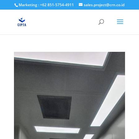
Marketing : +62 851-5754-4911
sales.project@crn.co.id