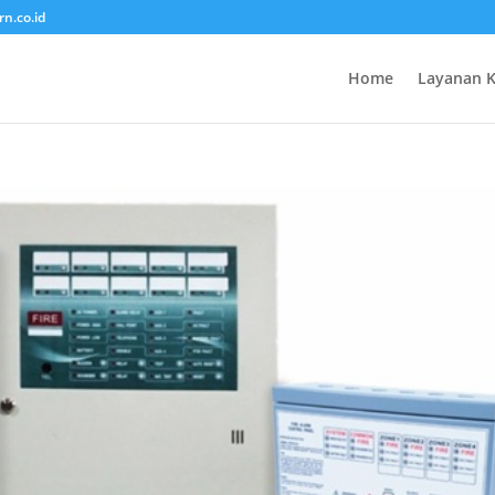
rn.co.id
Home
Layanan 