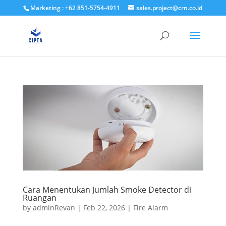
Marketing : +62 851-5754-4911
sales.project@crn.co.id
Cara Menentukan Jumlah Smoke Detector di
Ruangan
by
adminRevan
|
Feb 22, 2026
|
Fire Alarm