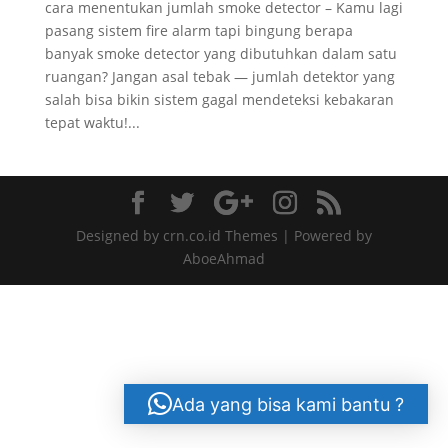
cara menentukan jumlah smoke detector – Kamu lagi
pasang sistem fire alarm tapi bingung berapa
banyak smoke detector yang dibutuhkan dalam satu
ruangan? Jangan asal tebak — jumlah detektor yang
salah bisa bikin sistem gagal mendeteksi kebakaran
tepat waktu!...
Designed by crn.co.id Themes | Powered by
AboeAhmad
Ada yang bisa kami bantu ?