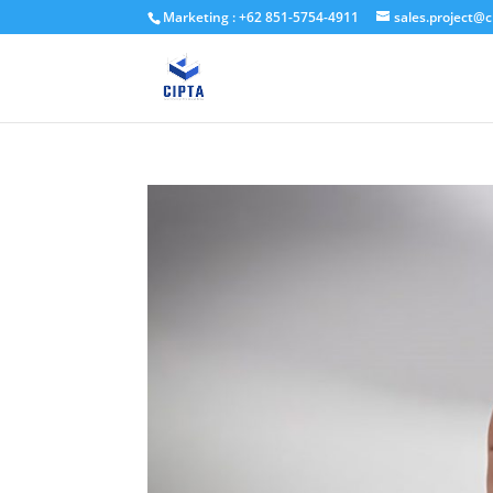
Marketing : +62 851-5754-4911
sales.project@c