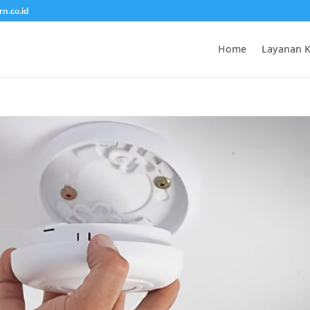
rn.co.id
Home
Layanan 