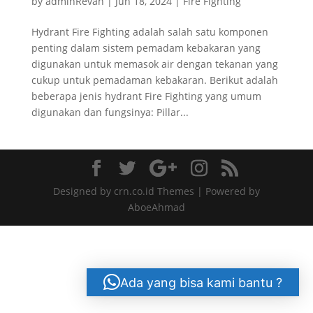
by
adminRevan
|
Jun 18, 2024
|
Fire Fighting
Hydrant Fire Fighting adalah salah satu komponen
penting dalam sistem pemadam kebakaran yang
digunakan untuk memasok air dengan tekanan yang
cukup untuk pemadaman kebakaran. Berikut adalah
beberapa jenis hydrant Fire Fighting yang umum
digunakan dan fungsinya: Pillar...
Designed by crn.co.id Themes | Powered by
AboeAhmad
Ada yang bisa kami bantu ?