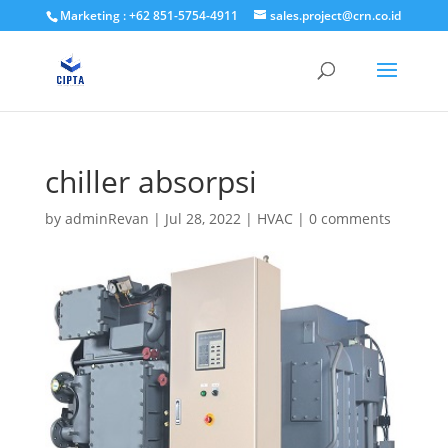
Marketing : +62 851-5754-4911
sales.project@crn.co.id
chiller absorpsi
by
adminRevan
|
Jul 28, 2022
|
HVAC
|
0 comments