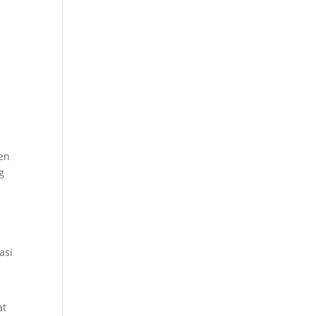
en
g
asi
at