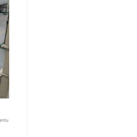
g
antu