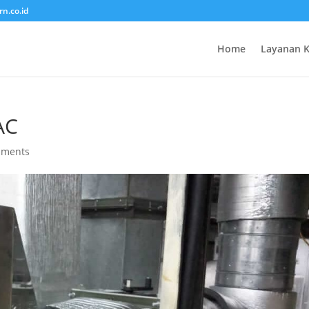
rn.co.id
Home
Layanan 
AC
mments