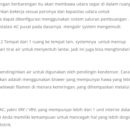
dengan berbarengan itu akan membawa udara segar di dalam ruan
kan bekerja sesuai porsinya dan kapasitas udara untuk
ga dapat dikonfigurasi menggunakan sistem saluran pembuangan .
stalasi AC pusat pada dasarnya mengalir system mengemudi.
a 2 Tempat dari 1 ruang ke tempat lain. systemnya untuk meniup
i tirai air untuk menyentuh lantai. Jadi ini juga bisa menghindari
endinginkan air untuk digunakan oleh pendingin kondensor. Cara
kan adalah menggunakan blower yang mempunyai hawa yang leb
melewati filamen di menara kemiringan, yang dihempaskan melalui
 yakni VRF / VRV, yang mempunyai lebih dari 1 unit interior dal
 ini Anda memiliki kemampuan untuk mencegah hal yang lebih dingi
strik.