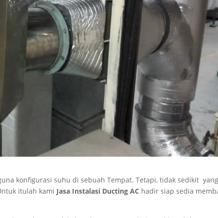
una konfigurasi suhu di sebuah Tempat. Tetapi, tidak sedikit yan
Untuk itulah kami
Jasa Instalasi Ducting AC
hadir siap sedia memb