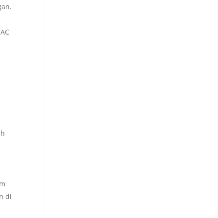
gan.
 AC
ih
am
n di