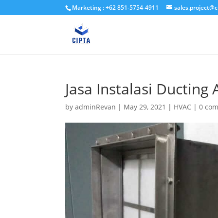
Marketing : +62 851-5754-4911
sales.project@c
Jasa Instalasi Ducting 
by
adminRevan
|
May 29, 2021
|
HVAC
|
0 co