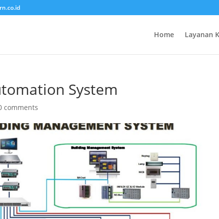
rn.co.id
Home
Layanan 
Automation System
0 comments