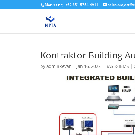
Marketing : +62 851-5754-4911
sales.project@c
Kontraktor Building 
by
adminRevan
|
Jan 16, 2022
|
BAS & IBMS
|