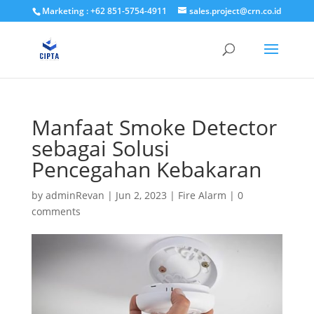
Marketing : +62 851-5754-4911
sales.project@crn.co.id
Manfaat Smoke Detector
sebagai Solusi
Pencegahan Kebakaran
by
adminRevan
|
Jun 2, 2023
|
Fire Alarm
|
0
comments