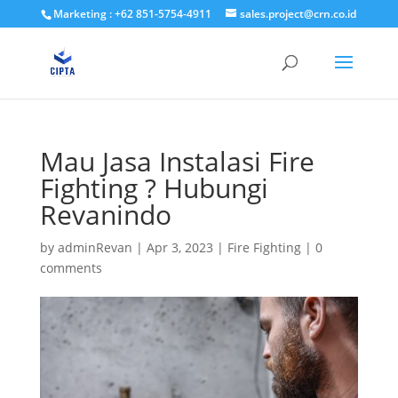
Marketing : +62 851-5754-4911
sales.project@crn.co.id
Mau Jasa Instalasi Fire
Fighting ? Hubungi
Revanindo
by
adminRevan
|
Apr 3, 2023
|
Fire Fighting
|
0
comments