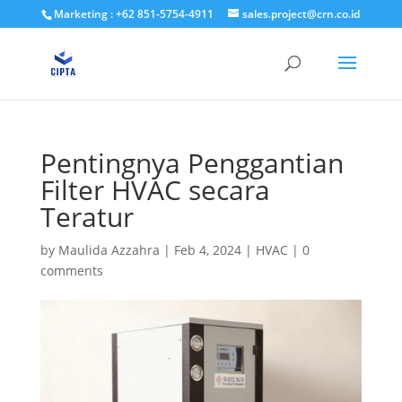
Marketing : +62 851-5754-4911
sales.project@crn.co.id
Pentingnya Penggantian
Filter HVAC secara
Teratur
by
Maulida Azzahra
|
Feb 4, 2024
|
HVAC
|
0
comments