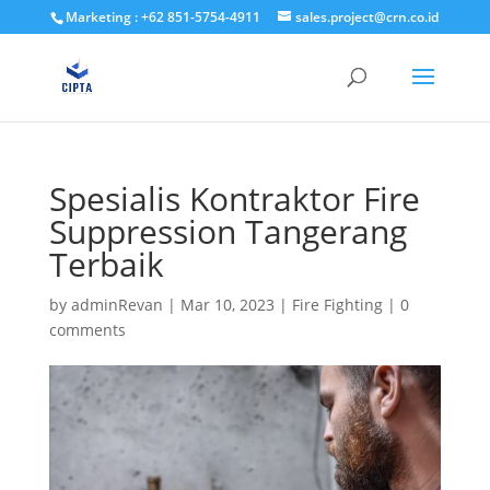
Marketing : +62 851-5754-4911
sales.project@crn.co.id
Spesialis Kontraktor Fire
Suppression Tangerang
Terbaik
by
adminRevan
|
Mar 10, 2023
|
Fire Fighting
|
0
comments