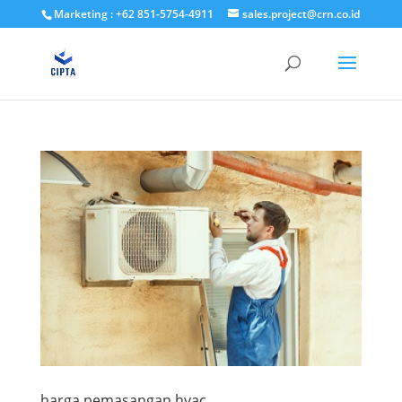
Marketing : +62 851-5754-4911
sales.project@crn.co.id
harga pemasangan hvac