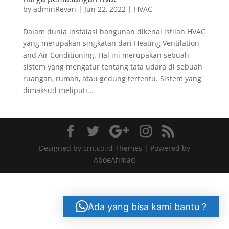
by
adminRevan
|
Jun 22, 2022
|
HVAC
Dalam dunia instalasi bangunan dikenal istilah HVAC
yang merupakan singkatan dari Heating Ventilation
and Air Conditioning. Hal ini merupakan sebuah
sistem yang mengatur tentang tata udara di sebuah
ruangan, rumah, atau gedung tertentu. Sistem yang
dimaksud meliputi...
Designed by crn.co.id Themes | Powered by
AboeAhmad
Ada yang bisa kami bantu ?