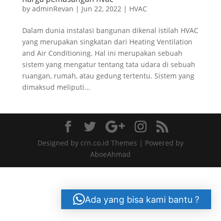
by
adminRevan
|
Jun 22, 2022
|
HVAC
Dalam dunia instalasi bangunan dikenal istilah HVAC
yang merupakan singkatan dari Heating Ventilation
and Air Conditioning. Hal ini merupakan sebuah
sistem yang mengatur tentang tata udara di sebuah
ruangan, rumah, atau gedung tertentu. Sistem yang
dimaksud meliputi...
Designed by crn.co.id Themes | Powered by
AboeAhmad
Ada yang bisa kami bantu ?