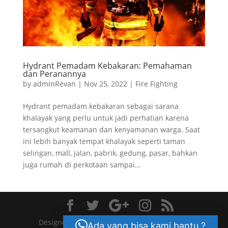
Hydrant Pemadam Kebakaran: Pemahaman
dan Peranannya
by
adminRevan
|
Nov 25, 2022
|
Fire Fighting
Hydrant pemadam kebakaran sebagai sarana
khalayak yang perlu untuk jadi perhatian karena
tersangkut keamanan dan kenyamanan warga. Saat
ini lebih banyak tempat khalayak seperti taman
selingan, mall, jalan, pabrik, gedung, pasar, bahkan
juga rumah di perkotaan sampai...
Designed by crn.co.id Themes | Powered by
Ada yang bisa kami bantu ?