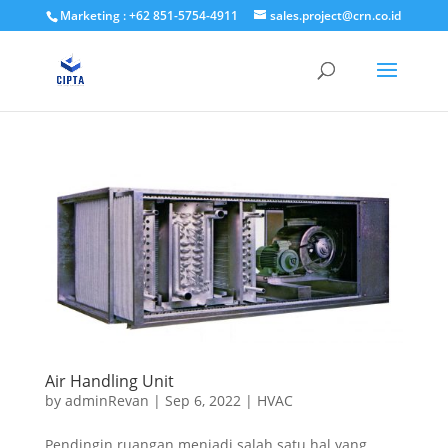
Marketing : +62 851-5754-4911
sales.project@crn.co.id
Air Handling Unit
by
adminRevan
|
Sep 6, 2022
|
HVAC
Pendingin ruangan menjadi salah satu hal yang