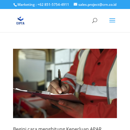
Marketing : +62 851-5754-4911
sales.project@crn.co.id
Begini cara menghitung Keperluan APAR