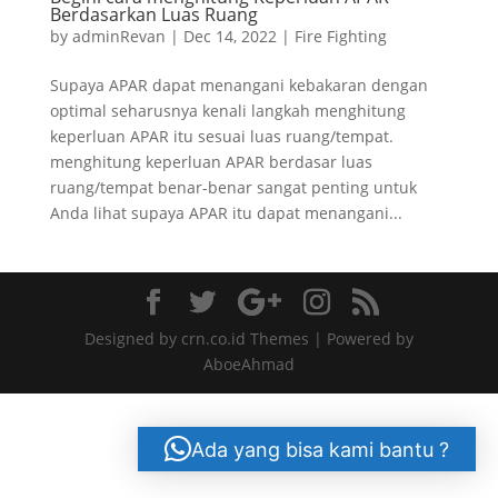
Berdasarkan Luas Ruang
by
adminRevan
|
Dec 14, 2022
|
Fire Fighting
Supaya APAR dapat menangani kebakaran dengan
optimal seharusnya kenali langkah menghitung
keperluan APAR itu sesuai luas ruang/tempat.
menghitung keperluan APAR berdasar luas
ruang/tempat benar-benar sangat penting untuk
Anda lihat supaya APAR itu dapat menangani...
Designed by crn.co.id Themes | Powered by
AboeAhmad
Ada yang bisa kami bantu ?