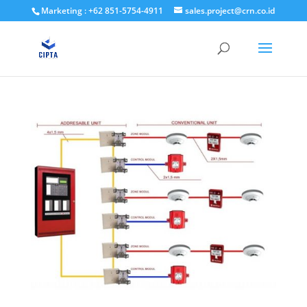
Marketing : +62 851-5754-4911
sales.project@crn.co.id