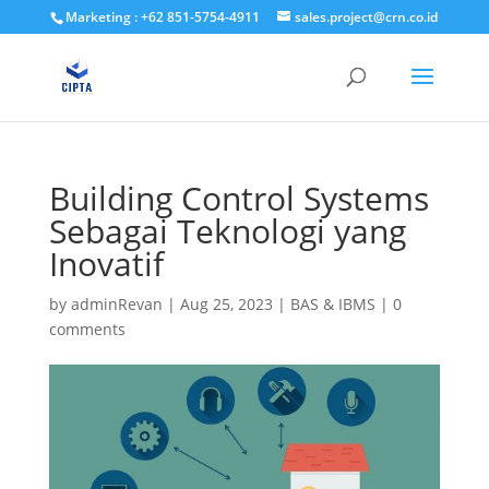
Marketing : +62 851-5754-4911
sales.project@crn.co.id
Building Control Systems
Sebagai Teknologi yang
Inovatif
by
adminRevan
|
Aug 25, 2023
|
BAS & IBMS
|
0
comments