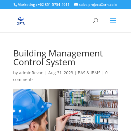
Marketing : +62 851-5754-4911
sales.project@crn.co.id
Building Management
Control System
by
adminRevan
|
Aug 31, 2023
|
BAS & IBMS
|
0
comments