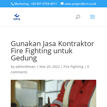
Marketing : +62 851-5754-4911
sales.project@crn.co.id
Gunakan Jasa Kontraktor
Fire Fighting untuk
Gedung
by
adminRevan
|
Nov 20, 2022
|
Fire Fighting
|
0
comments