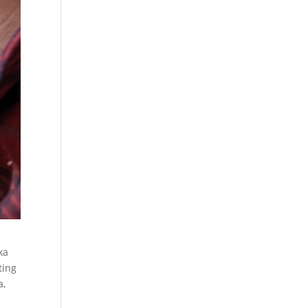
ka
ting
a,