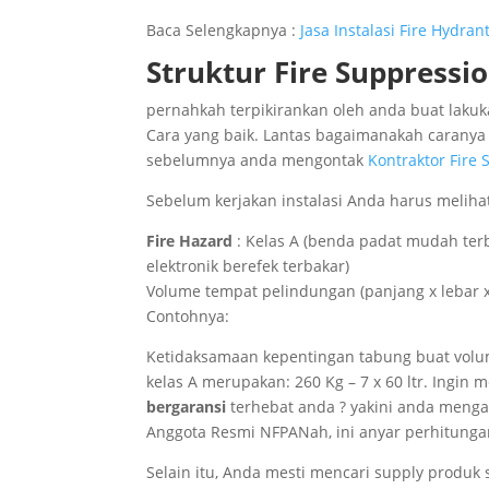
Baca Selengkapnya :
Jasa Instalasi Fire Hydra
Struktur Fire Suppressi
pernahkah terpikirankan oleh anda buat lakuka
Cara yang baik. Lantas bagaimanakah caranya 
sebelumnya anda mengontak
Kontraktor Fire
Sebelum kerjakan instalasi Anda harus meliha
Fire Hazard
: Kelas A (benda padat mudah terba
elektronik berefek terbakar)
Volume tempat pelindungan (panjang x lebar x ti
Contohnya:
Ketidaksamaan kepentingan tabung buat volu
kelas A merupakan: 260 Kg – 7 x 60 ltr. Ingin
bergaransi
terhebat anda ? yakini anda menga
Anggota Resmi NFPANah, ini anyar perhitungan
Selain itu, Anda mesti mencari supply produk 