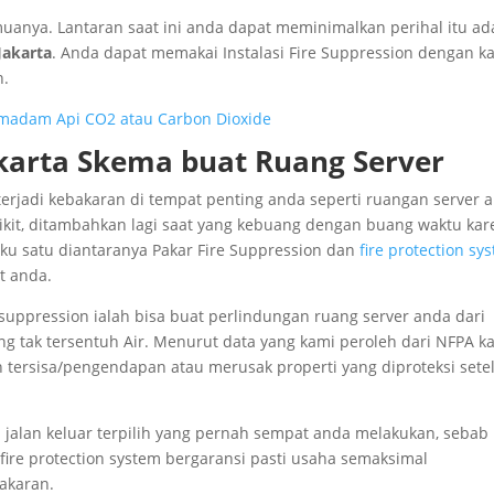
uanya. Lantaran saat ini anda dapat meminimalkan perihal itu ad
Jakarta
. Anda dapat memakai Instalasi Fire Suppression dengan k
n.
Pemadam Api CO2 atau Carbon Dioxide
akarta Skema buat Ruang Server
terjadi kebakaran di tempat penting anda seperti ruangan server 
edikit, ditambahkan lagi saat yang kebuang dengan buang waktu ka
aku satu diantaranya Pakar Fire Suppression dan
fire protection sy
t anda.
e suppression ialah bisa buat perlindungan ruang server anda dari
ang tak tersentuh Air. Menurut data yang kami peroleh dari NFPA k
tersisa/pengendapan atau merusak properti yang diproteksi sete
 jalan keluar terpilih yang pernah sempat anda melakukan, sebab
 fire protection system bergaransi pasti usaha semaksimal
akaran.