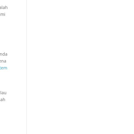
alah
ami
anda
rena
stem
alau
lah