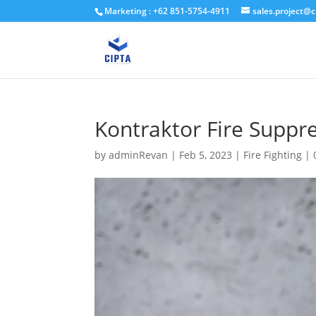
Marketing : +62 851-5754-4911
sales.project@c
Kontraktor Fire Suppre
by
adminRevan
|
Feb 5, 2023
|
Fire Fighting
|