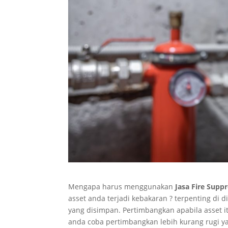
Mengapa harus menggunakan
Jasa Fire Supp
asset anda terjadi kebakaran ? terpenting di 
yang disimpan. Pertimbangkan apabila asset i
anda coba pertimbangkan lebih kurang rugi y