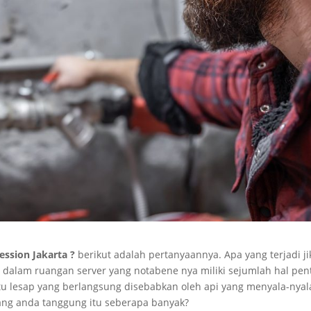
ression Jakarta ?
berikut adalah pertanyaannya. Apa yang terjadi ji
di dalam ruangan server yang notabene nya miliki sejumlah hal pen
tu lesap yang berlangsung disebabkan oleh api yang menyala-nyal
ang anda tanggung itu seberapa banyak?