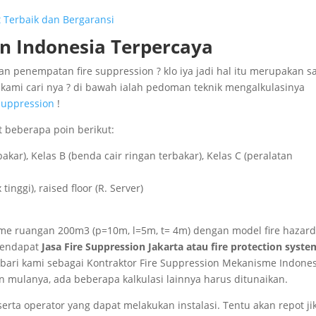
nt Terbaik dan Bergaransi
on Indonesia Terpercaya
n penempatan fire suppression ? klo iya jadi hal itu merupakan s
kami cari nya ? di bawah ialah pedoman teknik mengalkulasinya
 Suppression
!
t beberapa poin berikut:
kar), Kelas B (benda cair ringan terbakar), Kelas C (peralatan
nggi), raised floor (R. Server)
me ruangan 200m3 (p=10m, l=5m, t= 4m) dengan model fire hazar
 mendapat
Jasa Fire Suppression Jakarta atau fire protection syste
bari kami sebagai Kontraktor Fire Suppression Mekanisme Indone
 mulanya, ada beberapa kalkulasi lainnya harus ditunaikan.
serta operator yang dapat melakukan instalasi. Tentu akan repot ji