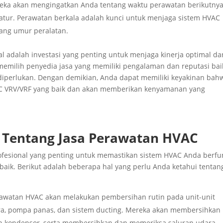
reka akan mengingatkan Anda tentang waktu perawatan berikutny
tur. Perawatan berkala adalah kunci untuk menjaga sistem HVAC
ang umur peralatan.
 adalah investasi yang penting untuk menjaga kinerja optimal da
memilih penyedia jasa yang memiliki pengalaman dan reputasi bai
ng diperlukan. Dengan demikian, Anda dapat memiliki keyakinan bah
C VRV/VRF yang baik dan akan memberikan kenyamanan yang
 Tentang Jasa Perawatan HVAC
ofesional yang penting untuk memastikan sistem HVAC Anda berfu
baik. Berikut adalah beberapa hal yang perlu Anda ketahui tentan
rawatan HVAC akan melakukan pembersihan rutin pada unit-unit
ra, pompa panas, dan sistem ducting. Mereka akan membersihkan
n kondensor, serta membersihkan dan memeriksa saluran udara.