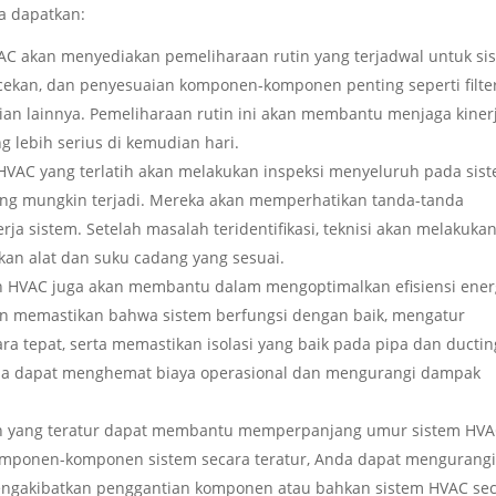
a dapatkan:
AC akan menyediakan pemeliharaan rutin yang terjadwal untuk si
ekan, dan penyesuaian komponen-komponen penting seperti filte
gian lainnya. Pemeliharaan rutin ini akan membantu menjaga kiner
lebih serius di kemudian hari.
i HVAC yang terlatih akan melakukan inspeksi menyeluruh pada sis
ang mungkin terjadi. Mereka akan memperhatikan tanda-tanda
ja sistem. Setelah masalah teridentifikasi, teknisi akan melakuka
an alat dan suku cadang yang sesuai.
tan HVAC juga akan membantu dalam mengoptimalkan efisiensi ener
an memastikan bahwa sistem berfungsi dengan baik, mengatur
a tepat, serta memastikan isolasi yang baik pada pipa dan ductin
Anda dapat menghemat biaya operasional dan mengurangi dampak
in yang teratur dapat membantu memperpanjang umur sistem HV
ponen-komponen sistem secara teratur, Anda dapat mengurang
mengakibatkan penggantian komponen atau bahkan sistem HVAC se