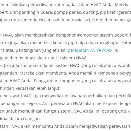
kan melakukan pemeriksaan rutin pada sistem HVAC Anda. Mereka
ti unit pendingin udara, pompa panas, ducting, pipa refrigerant
rtujuan untuk mendeteksi masalah potensial sejak dini dan menceg
n HVAC akan membersihkan komponen-komponen sistem, seperti fi
Mereka juga akan memeriksa kondisi pipa-pipa dan menghapus koto
ra atau pendinginan yang efisien.
perawatan AC VRV/VRF
ini
gan dan meningkatkan kinerja sistem HVAC.
 Jika ada komponen dalam sistem HVAC yang rusak atau aus, ahli
ggantian. Mereka akan membantu Anda memilih komponen pengg
istem HVAC Anda. Penggantian komponen yang rusak atau aus pen
indari kerusakan lebih lanjut.
tuk merawat HVAC juga menyediakan layanan perbaikan dan perbai
an penanganan segera. Ahli perawatan HVAC akan merespons deng
an untuk memulihkan fungsi sistem HVAC Anda. Ini penting untuk
imal dalam ruangan.
awatan HVAC akan membantu Anda dalam menjadwalkan perawatan