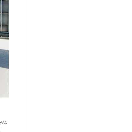
HVAC
a