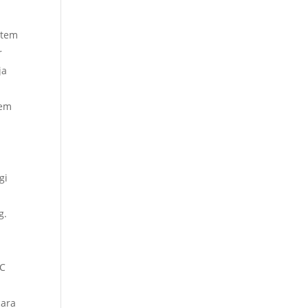
stem
r
ja
tem
n
gi
g.
AC
i
cara