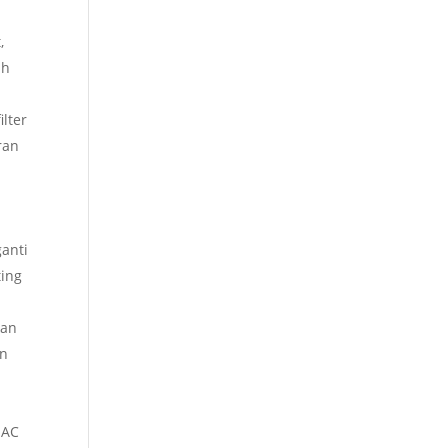
,
ah
lter
ran
anti
ting
kan
an
 AC