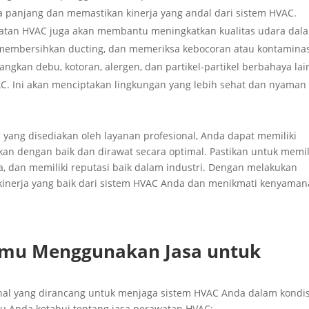
a panjang dan memastikan kinerja yang andal dari sistem HVAC.
watan HVAC juga akan membantu meningkatkan kualitas udara dal
 membersihkan ducting, dan memeriksa kebocoran atau kontamina
ngkan debu, kotoran, alergen, dan partikel-partikel berbahaya la
C. Ini akan menciptakan lingkungan yang lebih sehat dan nyaman
C
yang disediakan oleh layanan profesional, Anda dapat memiliki
an dengan baik dan dirawat secara optimal. Pastikan untuk memi
, dan memiliki reputasi baik dalam industri. Dengan melakukan
kinerja yang baik dari sistem HVAC Anda dan menikmati kenyama
Kamu Menggunakan Jasa untuk
nal yang dirancang untuk menjaga sistem HVAC Anda dalam kondis
rlu Anda ketahui tentang jasa perawatan HVAC: