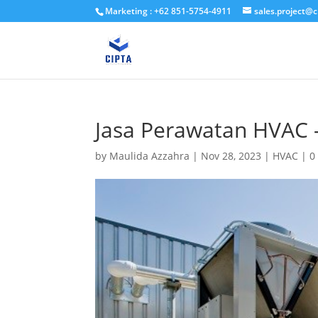
Marketing : +62 851-5754-4911
sales.project@c
Jasa Perawatan HVAC 
by
Maulida Azzahra
|
Nov 28, 2023
|
HVAC
|
0