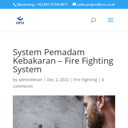
Marketing : +62 851-5754-4911
sales.project@crn.co.id
System Pemadam
Kebakaran – Fire Fighting
System
by
adminRevan
|
Dec 2, 2022
|
Fire Fighting
|
0
comments