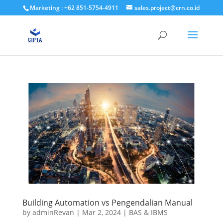
Marketing : +62 851-5754-4911
sales.project@crn.co.id
Building Automation vs Pengendalian Manual
by
adminRevan
|
Mar 2, 2024
|
BAS & IBMS