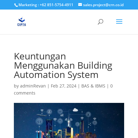
Marketing : +62 851-5754-4911
sales.project@crn.co.id
Keuntungan
Menggunakan Building
Automation System
by
adminRevan
|
Feb 27, 2024
|
BAS & IBMS
|
0
comments